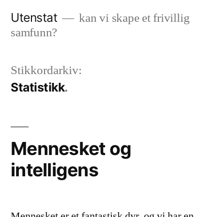
Gå
Utenstat
kan vi skape et frivillig
til
samfunn?
innhold
Stikkordarkiv:
Statistikk
Mennesket og
intelligens
Mennesket er et fantastisk dyr, og vi har en