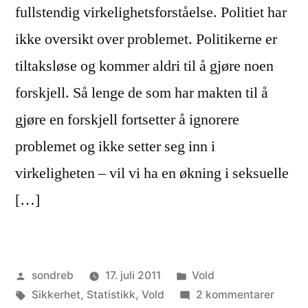
fullstendig virkelighetsforståelse. Politiet har
ikke oversikt over problemet. Politikerne er
tiltaksløse og kommer aldri til å gjøre noen
forskjell. Så lenge de som har makten til å
gjøre en forskjell fortsetter å ignorere
problemet og ikke setter seg inn i
virkeligheten – vil vi ha en økning i seksuelle
[…]
Publisert
Publisert
sondreb
17. juli 2011
Vold
av
Stikkord:
i
til
Sikkerhet
,
Statistikk
,
Vold
2 kommentarer