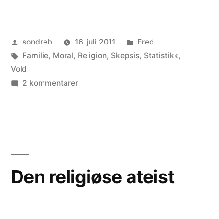
Publisert
Publisert
sondreb
16. juli 2011
Fred
av
Stikkord:
i
Familie
,
Moral
,
Religion
,
Skepsis
,
Statistikk
,
Vold
til
2 kommentarer
Fred
starter
med
barna
Den religiøse ateist