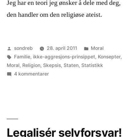
Jeg har en teori jeg ønsker å dele med deg,
den handler om den religiøse ateist.
Publisert
Publisert
sondreb
28. april 2011
Moral
av
Stikkord:
i
Familie
,
ikke-aggresjons-prinsippet
,
Konsepter
,
Moral
,
Religion
,
Skepsis
,
Staten
,
Statistikk
til
4 kommentarer
Den
religiøse
ateist
Legalisér selvforsvar!