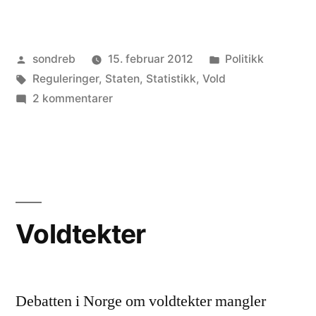
Publisert
Publisert
sondreb
15. februar 2012
Politikk
av
Stikkord:
i
Reguleringer
,
Staten
,
Statistikk
,
Vold
til
2 kommentarer
Når
blir
vi
for
mange
i
Voldtekter
Norge?
Debatten i Norge om voldtekter mangler