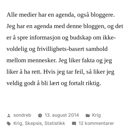
Alle medier har en agenda, også bloggere.
Jeg har en agenda med denne bloggen, og det
er å spre informasjon og budskap om ikke-
voldelig og frivillighets-basert samhold
mellom mennesker. Jeg liker fakta og jeg
liker å ha rett. Hvis jeg tar feil, så liker jeg
veldig godt å bli lært og fortalt riktig.
Publisert
Publisert
sondreb
13. august 2014
Krig
av
Stikkord:
i
til
Krig
,
Skepsis
,
Statistikk
12 kommentarer