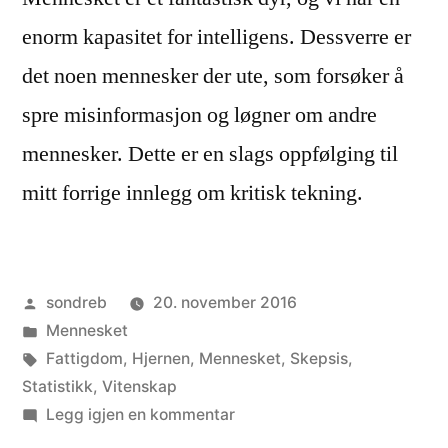
enorm kapasitet for intelligens. Dessverre er
det noen mennesker der ute, som forsøker å
spre misinformasjon og løgner om andre
mennesker. Dette er en slags oppfølging til
mitt forrige innlegg om kritisk tekning.
Publisert
sondreb
20. november 2016
av
Publisert
Mennesket
i
Stikkord:
Fattigdom
,
Hjernen
,
Mennesket
,
Skepsis
,
Statistikk
,
Vitenskap
til
Legg igjen en kommentar
Mennesket