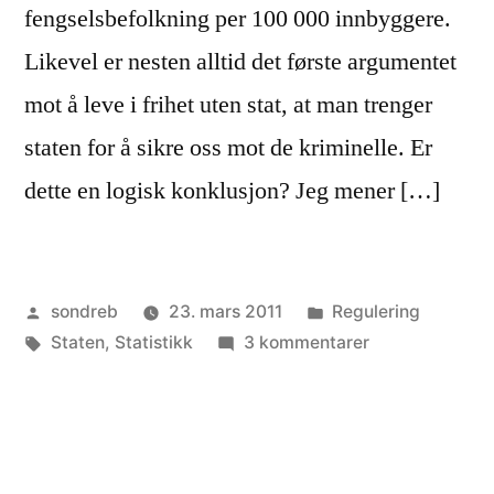
fengselsbefolkning per 100 000 innbyggere.
Likevel er nesten alltid det første argumentet
mot å leve i frihet uten stat, at man trenger
staten for å sikre oss mot de kriminelle. Er
dette en logisk konklusjon? Jeg mener […]
Publisert
Publisert
sondreb
23. mars 2011
Regulering
av
Stikkord:
i
til
Staten
,
Statistikk
3 kommentarer
Lite
kriminalitet
i
Norge