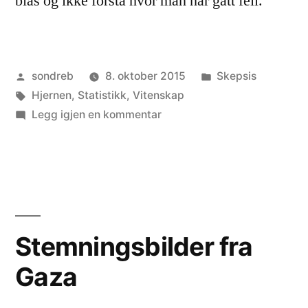
bias og ikke forstå hvor man har gått feil.
Publisert
Publisert
sondreb
8. oktober 2015
Skepsis
av
Stikkord:
i
Hjernen
,
Statistikk
,
Vitenskap
til
Legg igjen en kommentar
Når
bias
tar
overhånd
Stemningsbilder fra
Gaza