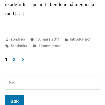
skadefullt – spesielt i hendene på mennesker
med […]
Publisert
Publisert
sondreb
18. mars 2011
Introduksjon
av
Stikkord:
til
i
Statistikk
1 kommentar
Selvmordsbølge
i
1
2
Norge
Innleggnavigasjon
Søk
etter: