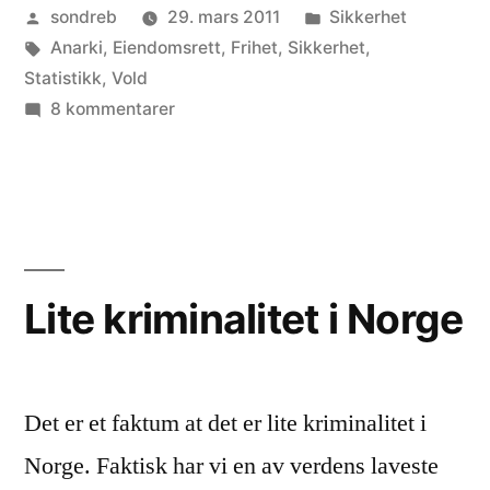
Publisert
Publisert
sondreb
29. mars 2011
Sikkerhet
av
Stikkord:
i
Anarki
,
Eiendomsrett
,
Frihet
,
Sikkerhet
,
Statistikk
,
Vold
til
8 kommentarer
Legalisér
selvforsvar!
Lite kriminalitet i Norge
Det er et faktum at det er lite kriminalitet i
Norge. Faktisk har vi en av verdens laveste